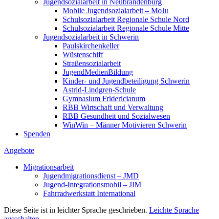
Jugend­so­zi­al­arbeit in Neubrandenburg
Mobile Jugend­so­zi­al­arbeit – MoJu
Schul­so­zi­al­arbeit Regionale Schule Nord
Schul­so­zi­al­arbeit Regionale Schule Mitte
Jugend­so­zi­al­arbeit in Schwerin
Pauls­kir­chen­keller
Wüsten­schiff
Straßen­so­zi­al­arbeit
Jugend­Me­di­en­Bildung
Kinder- und Jugend­be­tei­ligung Schwerin
Astrid-Lindgren-Schule
Gymnasium Fridericianum
RBB Wirtschaft und Verwaltung
RBB Gesundheit und Sozialwesen
WinWin – Männer Motivieren Schwerin
Spenden
Angebote
Migra­ti­ons­arbeit
Jugend­mi­gra­ti­ons­dienst – JMD
Jugend-Integra­ti­ons­mobil – JIM
Fahrrad­werk­statt International
Diese Seite ist in leichter Sprache geschrieben.
Leichte Sprache
ausschalten