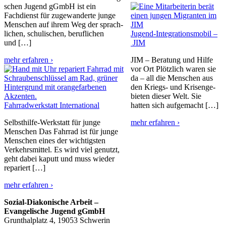
schen Jugend gGmbH ist ein
Fachdienst für zugewan­derte junge
Menschen auf ihrem Weg der sprach­
lichen, schuli­schen, beruf­lichen
Jugend-Integra­­ti­ons­­mobil –
und […]
JIM
mehr erfahren ›
JIM – Beratung und Hilfe
vor Ort Plötzlich waren sie
da – all die Menschen aus
den Kriegs- und Krisen­ge­
bieten dieser Welt. Sie
Fahrrad­werk­statt International
hatten sich aufgemacht […]
Selbst­hilfe-Werkstatt für junge
mehr erfahren ›
Menschen Das Fahrrad ist für junge
Menschen eines der wichtigsten
Verkehrs­mittel. Es wird viel genutzt,
geht dabei kaputt und muss wieder
repariert […]
mehr erfahren ›
Sozial-Diakonische Arbeit –
Evangelische Jugend gGmbH
Grunthalplatz 4, 19053 Schwerin