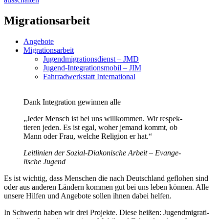
Migra­ti­ons­arbeit
Angebote
Migra­ti­ons­arbeit
Jugend­mi­gra­ti­ons­dienst – JMD
Jugend-Integra­ti­ons­mobil – JIM
Fahrrad­werk­statt International
Dank Integration gewinnen alle
„Jeder Mensch ist bei uns willkommen. Wir respek­
tieren jeden. Es ist egal, woher jemand kommt, ob
Mann oder Frau, welche Religion er hat.“
Leitlinien der Sozial-Diako­nische Arbeit – Evange­
lische Jugend
Es ist wichtig, dass Menschen die nach Deutschland geflohen sind
oder aus anderen Ländern kommen gut bei uns leben können. Alle
unsere Hilfen und Angebote sollen ihnen dabei helfen.
In Schwerin haben wir drei Projekte. Diese heißen: Jugend­mi­gra­ti­