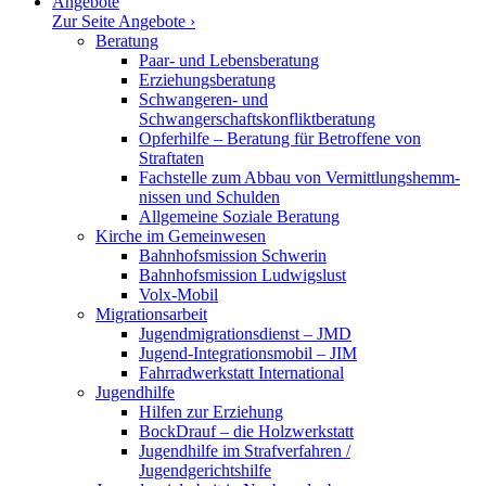
Angebote
Zur Seite Angebote ›
Beratung
Paar- und Lebensberatung
Erzie­hungs­be­ratung
Schwan­geren- und
Schwangerschaftskonfliktberatung
Opfer­hilfe – Beratung für Betroffene von
Straftaten
Fachstelle zum Abbau von Vermitt­lungs­hemm­
nissen und Schulden
Allge­meine Soziale Beratung
Kirche im Gemeinwesen
Bahnhofs­mission Schwerin
Bahnhofs­mission Ludwigslust
Volx-Mobil
Migra­ti­ons­arbeit
Jugendmigrationsdienst – JMD
Jugend-Integrationsmobil – JIM
Fahrrad­werk­statt International
Jugend­hilfe
Hilfen zur Erziehung
BockDrauf – die Holzwerkstatt
Jugend­hilfe im Straf­ver­fahren /
Jugendgerichtshilfe