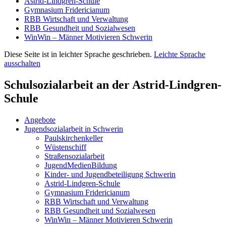
Astrid-Lindgren-Schule
Gymnasium Fride­ri­cianum
RBB Wirtschaft und Verwaltung
RBB Gesundheit und Sozialwesen
WinWin – Männer Motivieren Schwerin
Diese Seite ist in leichter Sprache geschrieben.
Leichte Sprache
ausschalten
Schul­so­zi­al­arbeit an der Astrid-Lindgren-
Schule
Angebote
Jugend­so­zi­al­arbeit in Schwerin
Pauls­kir­chen­keller
Wüsten­schiff
Straßen­so­zi­al­arbeit
Jugend­Me­di­en­Bildung
Kinder- und Jugend­be­tei­ligung Schwerin
Astrid-Lindgren-Schule
Gymnasium Fride­ri­cianum
RBB Wirtschaft und Verwaltung
RBB Gesundheit und Sozialwesen
WinWin – Männer Motivieren Schwerin