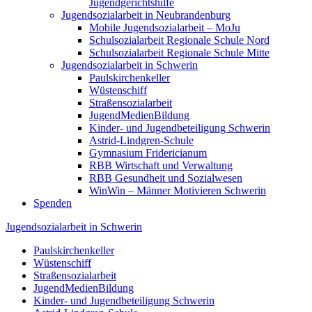
Jugendgerichtshilfe
Jugend­so­zi­al­arbeit in Neubrandenburg
Mobile Jugend­so­zi­al­arbeit – MoJu
Schul­so­zi­al­arbeit Regionale Schule Nord
Schul­so­zi­al­arbeit Regionale Schule Mitte
Jugend­so­zi­al­arbeit in Schwerin
Pauls­kir­chen­keller
Wüsten­schiff
Straßen­so­zi­al­arbeit
Jugend­Me­di­en­Bildung
Kinder- und Jugend­be­tei­ligung Schwerin
Astrid-Lindgren-Schule
Gymnasium Fridericianum
RBB Wirtschaft und Verwaltung
RBB Gesundheit und Sozialwesen
WinWin – Männer Motivieren Schwerin
Spenden
Jugend­so­zi­al­arbeit in Schwerin
Pauls­kir­chen­keller
Wüsten­schiff
Straßen­so­zi­al­arbeit
Jugend­Me­di­en­Bildung
Kinder- und Jugend­be­tei­ligung Schwerin