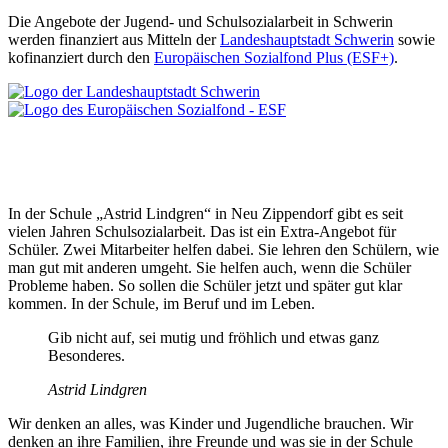
Die Angebote der Jugend- und Schul­so­zi­al­arbeit in Schwerin
werden finan­ziert aus Mitteln der
Landes­haupt­stadt Schwerin
sowie
kofinan­ziert durch den
Europäi­schen Sozialfond Plus (ESF+)
.
In der Schule „Astrid Lindgren“ in Neu Zippendorf gibt es seit
vielen Jahren Schul­so­zi­al­arbeit. Das ist ein Extra-Angebot für
Schüler. Zwei Mitar­beiter helfen dabei. Sie lehren den Schülern, wie
man gut mit anderen umgeht. Sie helfen auch, wenn die Schüler
Probleme haben. So sollen die Schüler jetzt und später gut klar
kommen. In der Schule, im Beruf und im Leben.
Gib nicht auf, sei mutig und fröhlich und etwas ganz
Besonderes.
Astrid Lindgren
Wir denken an alles, was Kinder und Jugend­liche brauchen. Wir
denken an ihre Familien, ihre Freunde und was sie in der Schule