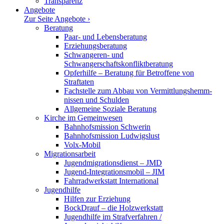
Trans­parenz
Angebote
Zur Seite Angebote ›
Beratung
Paar- und Lebensberatung
Erzie­hungs­be­ratung
Schwan­geren- und
Schwangerschaftskonfliktberatung
Opfer­hilfe – Beratung für Betroffene von
Straftaten
Fachstelle zum Abbau von Vermitt­lungs­hemm­
nissen und Schulden
Allge­meine Soziale Beratung
Kirche im Gemeinwesen
Bahnhofs­mission Schwerin
Bahnhofs­mission Ludwigslust
Volx-Mobil
Migra­ti­ons­arbeit
Jugendmigrationsdienst – JMD
Jugend-Integrationsmobil – JIM
Fahrrad­werk­statt International
Jugend­hilfe
Hilfen zur Erziehung
BockDrauf – die Holzwerkstatt
Jugend­hilfe im Straf­ver­fahren /