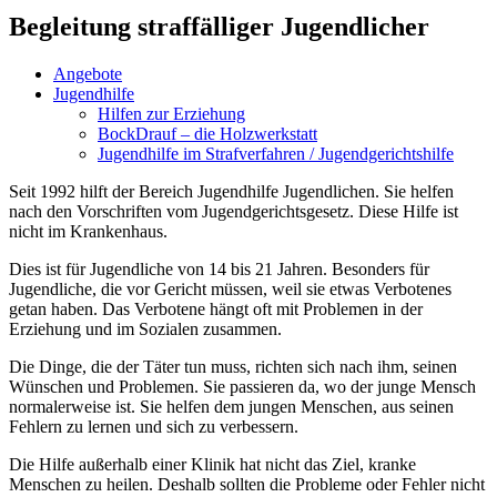
Begleitung straf­fäl­liger Jugendlicher
Angebote
Jugend­hilfe
Hilfen zur Erziehung
BockDrauf – die Holzwerkstatt
Jugend­hilfe im Straf­ver­fahren / Jugendgerichtshilfe
Seit 1992 hilft der Bereich Jugend­hilfe Jugend­lichen. Sie helfen
nach den Vorschriften vom Jugend­ge­richts­gesetz. Diese Hilfe ist
nicht im Krankenhaus.
Dies ist für Jugend­liche von 14 bis 21 Jahren. Besonders für
Jugend­liche, die vor Gericht müssen, weil sie etwas Verbo­tenes
getan haben. Das Verbotene hängt oft mit Problemen in der
Erziehung und im Sozialen zusammen.
Die Dinge, die der Täter tun muss, richten sich nach ihm, seinen
Wünschen und Problemen. Sie passieren da, wo der junge Mensch
norma­ler­weise ist. Sie helfen dem jungen Menschen, aus seinen
Fehlern zu lernen und sich zu verbessern.
Die Hilfe außerhalb einer Klinik hat nicht das Ziel, kranke
Menschen zu heilen. Deshalb sollten die Probleme oder Fehler nicht