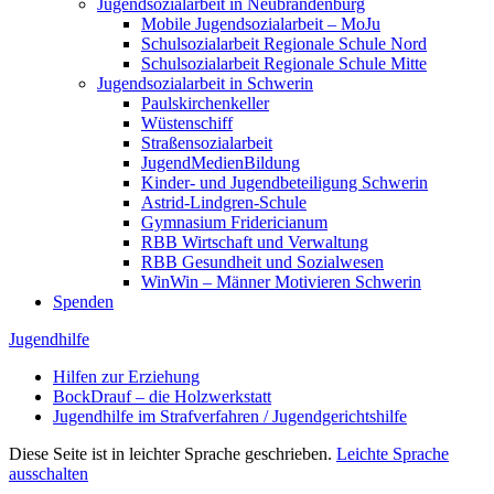
Jugend­so­zi­al­arbeit in Neubrandenburg
Mobile Jugend­so­zi­al­arbeit – MoJu
Schul­so­zi­al­arbeit Regionale Schule Nord
Schul­so­zi­al­arbeit Regionale Schule Mitte
Jugend­so­zi­al­arbeit in Schwerin
Pauls­kir­chen­keller
Wüsten­schiff
Straßen­so­zi­al­arbeit
Jugend­Me­di­en­Bildung
Kinder- und Jugend­be­tei­ligung Schwerin
Astrid-Lindgren-Schule
Gymnasium Fridericianum
RBB Wirtschaft und Verwaltung
RBB Gesundheit und Sozialwesen
WinWin – Männer Motivieren Schwerin
Spenden
Jugend­hilfe
Hilfen zur Erziehung
BockDrauf – die Holzwerkstatt
Jugend­hilfe im Straf­ver­fahren / Jugendgerichtshilfe
Diese Seite ist in leichter Sprache geschrieben.
Leichte Sprache
ausschalten