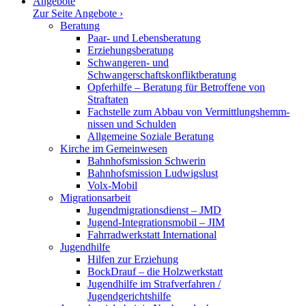
Angebote
Zur Seite Angebote ›
Beratung
Paar- und Lebensberatung
Erzie­hungs­be­ratung
Schwan­geren- und
Schwangerschaftskonfliktberatung
Opfer­hilfe – Beratung für Betroffene von
Straftaten
Fachstelle zum Abbau von Vermitt­lungs­hemm­
nissen und Schulden
Allge­meine Soziale Beratung
Kirche im Gemeinwesen
Bahnhofs­mission Schwerin
Bahnhofs­mission Ludwigslust
Volx-Mobil
Migra­ti­ons­arbeit
Jugendmigrationsdienst – JMD
Jugend-Integrationsmobil – JIM
Fahrrad­werk­statt International
Jugend­hilfe
Hilfen zur Erziehung
BockDrauf – die Holzwerkstatt
Jugend­hilfe im Straf­ver­fahren /
Jugendgerichtshilfe