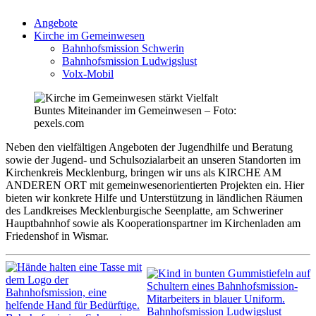
Angebote
Kirche im Gemeinwesen
Bahnhofs­mission Schwerin
Bahnhofs­mission Ludwigslust
Volx-Mobil
Buntes Mitein­ander im Gemein­wesen – Foto:
pexels.com
Neben den vielfäl­tigen Angeboten der Jugend­hilfe und Beratung
sowie der Jugend- und Schul­so­zi­al­arbeit an unseren Stand­orten im
Kirchen­kreis Mecklenburg, bringen wir uns als KIRCHE AM
ANDEREN ORT mit gemein­we­sen­ori­en­tierten Projekten ein. Hier
bieten wir konkrete Hilfe und Unter­stützung in ländlichen Räumen
des Landkreises Mecklen­bur­gische Seenplatte, am Schwe­riner
Haupt­bahnhof sowie als Koope­ra­ti­ons­partner im Kirchen­laden am
Friedenshof in Wismar.
Bahnhofs­mission Ludwigslust