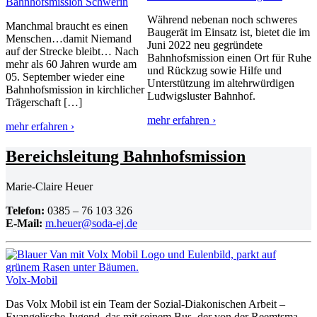
Bahnhofs­mission Schwerin
Während nebenan noch schweres
Manchmal braucht es einen
Baugerät im Einsatz ist, bietet die im
Menschen…damit Niemand
Juni 2022 neu gegründete
auf der Strecke bleibt… Nach
Bahnhofs­mission einen Ort für Ruhe
mehr als 60 Jahren wurde am
und Rückzug sowie Hilfe und
05. September wieder eine
Unter­stützung im altehr­wür­digen
Bahnhofs­mission in kirch­licher
Ludwigs­luster Bahnhof.
Trägerschaft […]
mehr erfahren ›
mehr erfahren ›
Bereichs­leitung Bahnhofsmission
Marie-Claire Heuer
Telefon:
0385 – 76 103 326
E‑Mail:
m.heuer@soda-ej.de
Volx-Mobil
Das Volx Mobil ist ein Team der Sozial-Diako­ni­schen Arbeit –
Evange­lische Jugend, das mit seinem Bus, der von der Reemtsma-