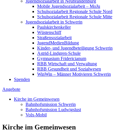
Jugend­so­zi­al­arbeit in Neubrandenburg
Mobile Jugend­so­zi­al­arbeit – MoJu
Schul­so­zi­al­arbeit Regionale Schule Nord
Schul­so­zi­al­arbeit Regionale Schule Mitte
Jugend­so­zi­al­arbeit in Schwerin
Pauls­kir­chen­keller
Wüsten­schiff
Straßen­so­zi­al­arbeit
Jugend­Me­di­en­Bildung
Kinder- und Jugend­be­tei­ligung Schwerin
Astrid-Lindgren-Schule
Gymnasium Fridericianum
RBB Wirtschaft und Verwaltung
RBB Gesundheit und Sozialwesen
WinWin – Männer Motivieren Schwerin
Spenden
Angebote
Kirche im Gemeinwesen
Bahnhofs­mission Schwerin
Bahnhofs­mission Ludwigslust
Volx-Mobil
Kirche im Gemeinwesen