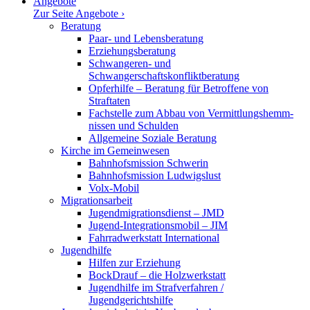
Angebote
Zur Seite Angebote ›
Beratung
Paar- und Lebensberatung
Erzie­hungs­be­ratung
Schwan­geren- und
Schwangerschaftskonfliktberatung
Opfer­hilfe – Beratung für Betroffene von
Straftaten
Fachstelle zum Abbau von Vermitt­lungs­hemm­
nissen und Schulden
Allge­meine Soziale Beratung
Kirche im Gemeinwesen
Bahnhofs­mission Schwerin
Bahnhofs­mission Ludwigslust
Volx-Mobil
Migra­ti­ons­arbeit
Jugendmigrationsdienst – JMD
Jugend-Integrationsmobil – JIM
Fahrrad­werk­statt International
Jugend­hilfe
Hilfen zur Erziehung
BockDrauf – die Holzwerkstatt
Jugend­hilfe im Straf­ver­fahren /
Jugendgerichtshilfe