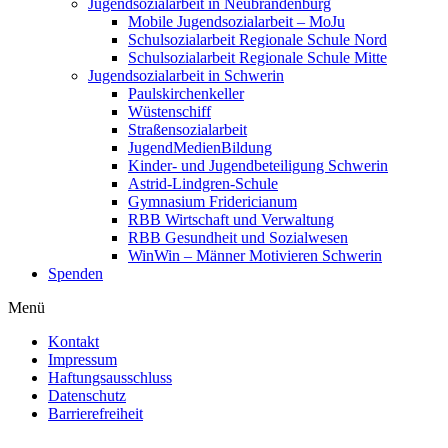
Jugend­so­zi­al­arbeit in Neubrandenburg
Mobile Jugend­so­zi­al­arbeit – MoJu
Schul­so­zi­al­arbeit Regionale Schule Nord
Schul­so­zi­al­arbeit Regionale Schule Mitte
Jugend­so­zi­al­arbeit in Schwerin
Pauls­kir­chen­keller
Wüsten­schiff
Straßen­so­zi­al­arbeit
Jugend­Me­di­en­Bildung
Kinder- und Jugend­be­tei­ligung Schwerin
Astrid-Lindgren-Schule
Gymnasium Fridericianum
RBB Wirtschaft und Verwaltung
RBB Gesundheit und Sozialwesen
WinWin – Männer Motivieren Schwerin
Spenden
Menü
Kontakt
Impressum
Haftungs­aus­schluss
Daten­schutz
Barrie­re­freiheit