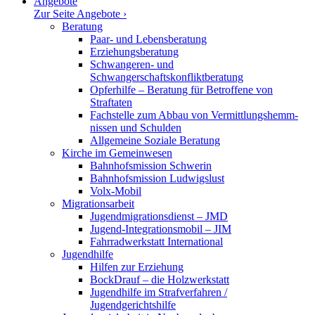
Angebote
Zur Seite Angebote ›
Beratung
Paar- und Lebensberatung
Erzie­hungs­be­ratung
Schwan­geren- und
Schwangerschaftskonfliktberatung
Opfer­hilfe – Beratung für Betroffene von
Straftaten
Fachstelle zum Abbau von Vermitt­lungs­hemm­
nissen und Schulden
Allge­meine Soziale Beratung
Kirche im Gemeinwesen
Bahnhofs­mission Schwerin
Bahnhofs­mission Ludwigslust
Volx-Mobil
Migra­ti­ons­arbeit
Jugendmigrationsdienst – JMD
Jugend-Integrationsmobil – JIM
Fahrrad­werk­statt International
Jugend­hilfe
Hilfen zur Erziehung
BockDrauf – die Holzwerkstatt
Jugend­hilfe im Straf­ver­fahren /
Jugendgerichtshilfe