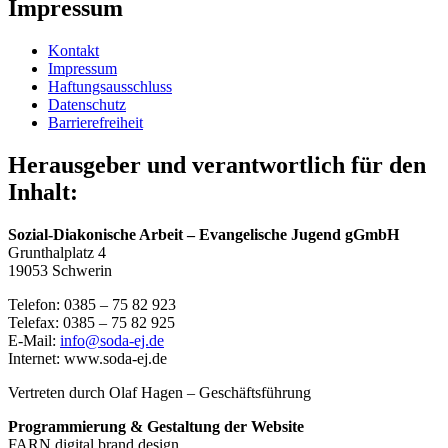
Impressum
Kontakt
Impressum
Haftungs­aus­schluss
Daten­schutz
Barrie­re­freiheit
Heraus­geber und verant­wortlich für den
Inhalt:
Sozial-Diako­nische Arbeit – Evange­lische Jugend
gGmbH
Grunthal­platz 4
19053 Schwerin
Telefon: 0385 – 75 82 923
Telefax: 0385 – 75 82 925
E‑Mail:
info@soda-ej.de
Internet: www.soda-ej.de
Vertreten durch Olaf Hagen – Geschäftsführung
Program­mierung & Gestaltung der Website
FARN digital brand design