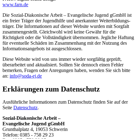
www.farn.de
Die Sozial-Diako­nische Arbeit – Evange­lische Jugend gGmbH ist
ein freier Träger der Jugend­hilfe und anerkannter Weiter­bil­dungs­
träger. Die Infor­ma­tionen auf dieser Website wurden mit Sorgfalt
zusam­men­ge­stellt. Gleichwohl wird keine Gewähr für die
Richtigkeit oder die Vollstän­digkeit übernommen. Jegliche Haftung
für eventuelle Schäden im Zusam­menhang mit der Nutzung des
Infor­ma­ti­ons­an­gebots ist ausgeschlossen.
Diese Website wird von uns immer wieder sorgfältig geprüft,
überar­beitet und aktua­li­siert. Sollten Sie dennoch einen Fehler
bemerken, Fragen oder Anregungen haben, wenden Sie sich bitte
an:
info@soda-ej.de
Erklä­rungen zum Datenschutz
Ausführ­liche Infor­ma­tionen zum Daten­schutz finden Sie auf der
Seite
Daten­schutz
.
Sozial-Diakonische Arbeit –
Evangelische Jugend gGmbH
Grunthalplatz 4, 19053 Schwerin
Telefon: 0385 - 758 29 23