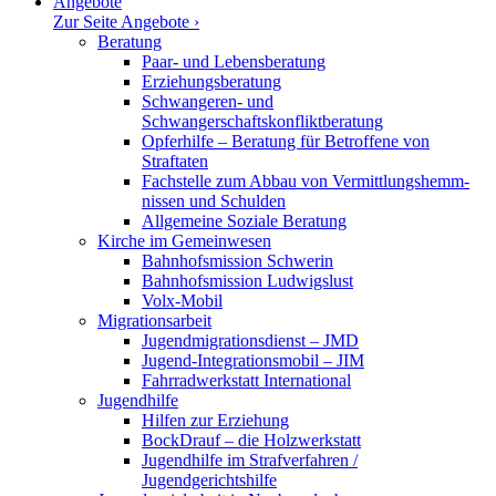
Angebote
Zur Seite Angebote ›
Beratung
Paar- und Lebensberatung
Erzie­hungs­be­ratung
Schwan­geren- und
Schwangerschaftskonfliktberatung
Opfer­hilfe – Beratung für Betroffene von
Straftaten
Fachstelle zum Abbau von Vermitt­lungs­hemm­
nissen und Schulden
Allge­meine Soziale Beratung
Kirche im Gemeinwesen
Bahnhofs­mission Schwerin
Bahnhofs­mission Ludwigslust
Volx-Mobil
Migra­ti­ons­arbeit
Jugendmigrationsdienst – JMD
Jugend-Integrationsmobil – JIM
Fahrrad­werk­statt International
Jugend­hilfe
Hilfen zur Erziehung
BockDrauf – die Holzwerkstatt
Jugend­hilfe im Straf­ver­fahren /
Jugendgerichtshilfe