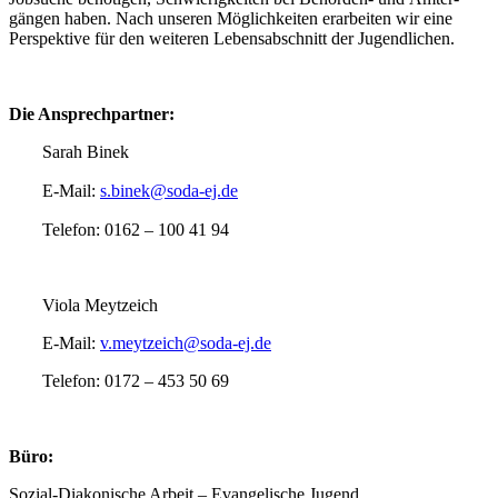
gängen haben. Nach unseren Möglich­keiten erarbeiten wir eine
Perspektive für den weiteren Lebens­ab­schnitt der Jugendlichen.
Die Ansprech­partner:
Sarah Binek
E‑Mail:
s.binek@soda-ej.de
Telefon: 0162 – 100 41 94
Viola Meytzeich
E‑Mail:
v.meytzeich@soda-ej.de
Telefon: 0172 – 453 50 69
Büro:
Sozial-Diako­nische Arbeit – Evange­lische Jugend