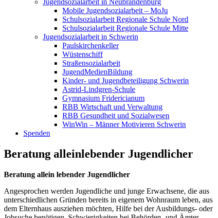
Jugend­so­zi­al­arbeit in Neubrandenburg
Mobile Jugend­so­zi­al­arbeit – MoJu
Schul­so­zi­al­arbeit Regionale Schule Nord
Schul­so­zi­al­arbeit Regionale Schule Mitte
Jugend­so­zi­al­arbeit in Schwerin
Pauls­kir­chen­keller
Wüsten­schiff
Straßen­so­zi­al­arbeit
Jugend­Me­di­en­Bildung
Kinder- und Jugend­be­tei­ligung Schwerin
Astrid-Lindgren-Schule
Gymnasium Fridericianum
RBB Wirtschaft und Verwaltung
RBB Gesundheit und Sozialwesen
WinWin – Männer Motivieren Schwerin
Spenden
Beratung allein­le­bender Jugendlicher
Beratung allein lebender Jugendlicher
Angesprochen werden Jugend­liche und junge Erwachsene, die aus
unter­schied­lichen Gründen bereits in eigenem Wohnraum leben, aus
dem Elternhaus ausziehen möchten, Hilfe bei der Ausbil­dungs- oder
Jobsuche benötigen, Schwie­rig­keiten bei Behörden- und Ämter­